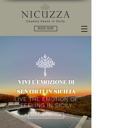
BOOK NOW
VIVI L'EMOZIONE DI
SENTIRTI IN SICILIA
LIVE THE EMOTION OF
FEELING IN SICILY
DISCOVER NICUZZA